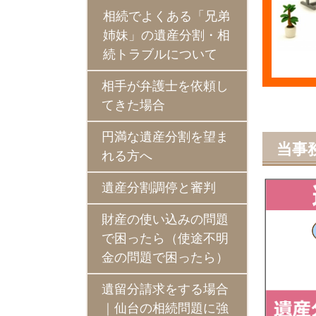
相続でよくある「兄弟
姉妹」の遺産分割・相
続トラブルについて
相手が弁護士を依頼し
てきた場合
円満な遺産分割を望ま
当事
れる方へ
遺産分割調停と審判
財産の使い込みの問題
で困ったら（使途不明
金の問題で困ったら）
遺留分請求をする場合
｜仙台の相続問題に強