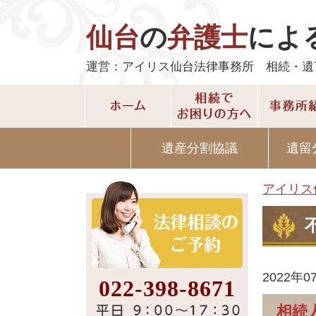
仙台
の
弁護士
によ
運営：アイリス仙台法律事務所 相続・遺
遺産分割協議
遺留
アイリス
2022年0
022-398-8671
相続