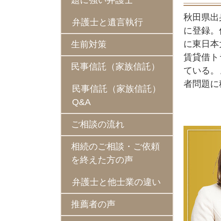
題に強い弁護士
秋田県出
弁護士と遺言執行
に登録。
に東日本
生前対策
賃貸借ト
民事信託（家族信託）
ている。
者問題に
民事信託（家族信託）
Q&A
ご相談の流れ
相続のご相談・ご依頼
を終えた方の声
弁護士と他士業の違い
推薦者の声