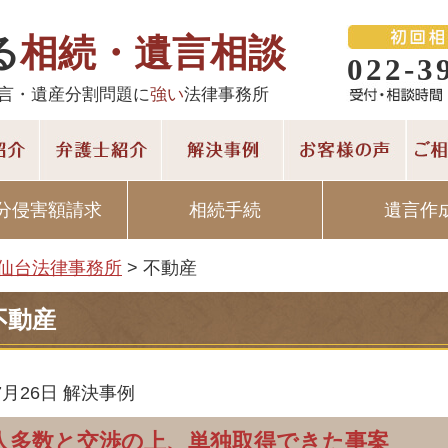
る
相続・遺言相談
022-3
言・遺産分割問題に
強い
法律事務所
分侵害額請求
相続手続
遺言作
仙台法律事務所
>
不動産
不動産
7月26日
解決事例
人多数と交渉の上、単独取得できた事案