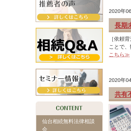
2020年0
長期
［依頼背
ことで、
こちら≫
2020年0
共有
仙台相続無料法律相談
会