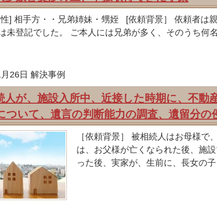
属性] 相手方・・兄弟姉妹・甥姪 [依頼背景］ 依頼者
は未登記でした。 ご本人には兄弟が多く、そのうち何
1月26日
解決事例
続人が、施設入所中、近接した時期に、不動
について、遺言の判断能力の調査、遺留分の
［依頼背景］ 被相続人はお母様で
は、お父様が亡くなられた後、施設
った後、実家が、生前に、長女の子