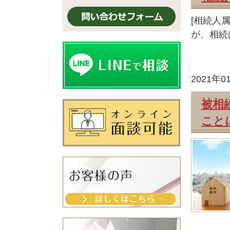
[相続人
が、相続
2021年0
被相
こと