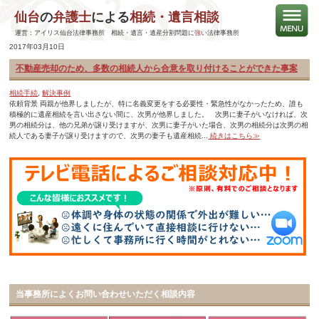
仙台
の
弁護士
による
相続・遺言相談
相続手続
運営：アイリス仙台法律事務所 相続・遺言・遺産分割問題に
強い
法律事務所
2017年03月10日
不動産売却のため、多数の相続人から合意を取り付けることができた事案
相続手続
,
解決事例
依頼背景 両親が他界しましたが、特に名義変更をする必要性・緊急性がなかったため、誰も
積極的に遺産相続を言い出さない間に、次男が他界しました。 次男に妻子がいなければ、次
男の相続分は、他の兄弟が譲り受けますが、次男に妻子がいた場合、次男の相続分は次男の相
続人である妻子が譲り受けますので、次男の妻子も遺産相続...
続きはこちら≫
当事務所によくお問い合わせいただく相談内容