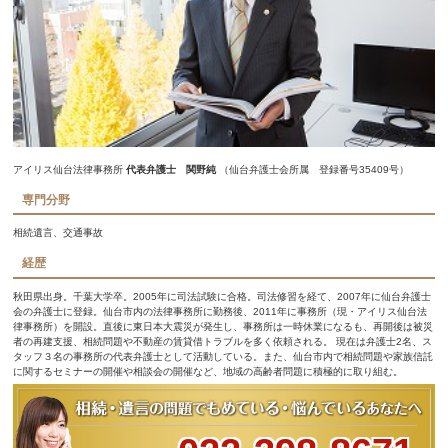
アイリス仙台法律事務所
代表弁護士 関野純
（仙台弁護士会所属 登録番号35409号）
専門分野
相続遺言、交通事故
経歴
秋田県出身。千葉大学卒。2005年に司法試験に合格。司法修習を経て、2007年に仙台弁護士
会の弁護士に登録。仙台市内の法律事務所に勤務後、2011年に事務所（現・アイリス仙台法
律事務所）を開設。直後に東日本大震災が発生し、事務所は一時休業になるも、再開後は被災
者の再建支援、相続問題や不動産の賃貸借トラブルを多く依頼される。 現在は弁護士2名、ス
タッフ３名の事務所の代表弁護士として活動している。また、仙台市内で相続問題や家族信託
に関するセミナーの開催や相談会の開催など、地域の高齢者問題に積極的に取り組む。