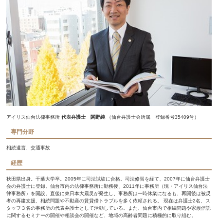
アイリス仙台法律事務所
代表弁護士 関野純
（仙台弁護士会所属 登録番号35409号）
専門分野
相続遺言、交通事故
経歴
秋田県出身。千葉大学卒。2005年に司法試験に合格。司法修習を経て、2007年に仙台弁護士
会の弁護士に登録。仙台市内の法律事務所に勤務後、2011年に事務所（現・アイリス仙台法
律事務所）を開設。直後に東日本大震災が発生し、事務所は一時休業になるも、再開後は被災
者の再建支援、相続問題や不動産の賃貸借トラブルを多く依頼される。 現在は弁護士2名、ス
タッフ３名の事務所の代表弁護士として活動している。また、仙台市内で相続問題や家族信託
に関するセミナーの開催や相談会の開催など、地域の高齢者問題に積極的に取り組む。