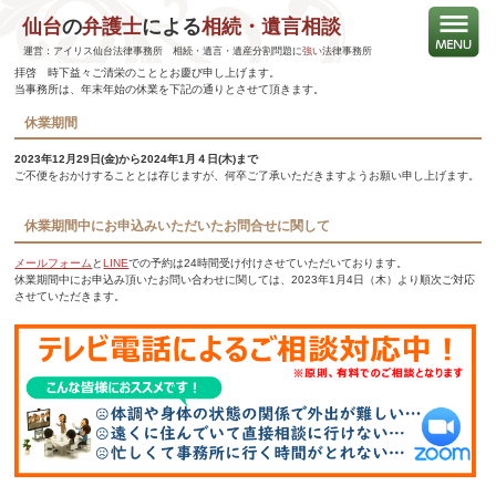
仙台
の
弁護士
による
相続・遺言相談
事務所の年末年始の休業期間のお知らせ
運営：アイリス仙台法律事務所 相続・遺言・遺産分割問題に
強い
法律事務所
拝啓 時下益々ご清栄のこととお慶び申し上げます。
当事務所は、年末年始の休業を下記の通りとさせて頂きます。
休業期間
2023年12月29
日(金)から2024年1月４日(木)まで
ご不便をおかけすることとは存じますが、何卒ご了承いただきますようお願い申し上げます。
休業期間中にお申込みいただいたお問合せに関して
メールフォーム
と
LINE
での予約は24時間受け付けさせていただいております。
休業期間中にお申込み頂いたお問い合わせに関しては、
2023年1月4日（木）より順次ご対応
させていただきます。