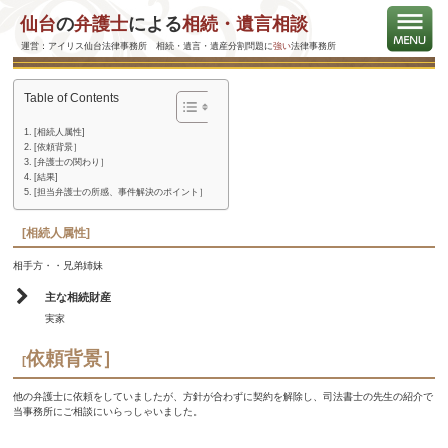
仙台
の
弁護士
による
相続・遺言相談
10年を超える紛争の結果、共同で不動産を売却し、遺産を換
価できた事案
運営：アイリス仙台法律事務所 相続・遺言・遺産分割問題に
強い
法律事務所
Table of Contents
[相続人属性]
[依頼背景］
[弁護士の関わり］
[結果]
[担当弁護士の所感、事件解決のポイント］
[相続人属性]
相手方・・兄弟姉妹
主な相続財産
実家
依頼背景］
[
他の弁護士に依頼をしていましたが、方針が合わずに契約を解除し、司法書士の先生の紹介で
当事務所にご相談にいらっしゃいました。