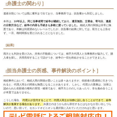
弁護士の関わり］
[
遺産分割については既に審判まで出ており、当事務所では、抗告審から対応しました。
本件は、
10年以上、同じ当事者間で紛争が継続しており、遺言無効、立替金、寄与分、遺産
の分割方法など、紛争の内容も手続きも多岐に渡っていました。
相続人間の関係は非常に険
悪であり、和解は到底望めないレベルでしたが、抗告審の結果に対しては、双方とも上告せ
ず、一旦、権利関係を受け入れることになりました。
[結果]
両方とも判決を受け入れ、共有の不動産については、相手方代理人と当事務所が協力して、購
入者を探し、共同売却することで話がつき、紛争の一切を終結させることができました。
担当弁護士の所感、事件解決のポイント］
[
相続事件において、相続人間の関係が悪いことは多々ありますが、依頼者の悪感情に引きづら
れると、代理人同士の関係も険悪になることがあります。 しかし、代理人の業務は、法律上
認められた依頼者の権利の実現・確保であり、相手方とののしりあったり、非を責め合うこと
が本質ではありません。
こうした場合、
代理人が交代することで、代理人同士が冷静に話し合うことができて、紛争
解決が進展する場合があります。
弁護士のほうから自ら辞任するとはなかなか言い出しづら
いので、思い切って、セカンドオピニオンも選択肢に入れていただければと思います。