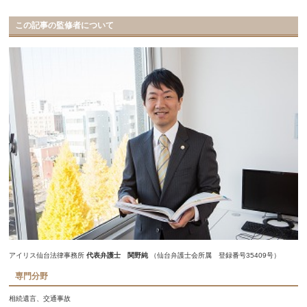
この記事の監修者について
アイリス仙台法律事務所
代表弁護士 関野純
（仙台弁護士会所属 登録番号35409号）
専門分野
相続遺言、交通事故