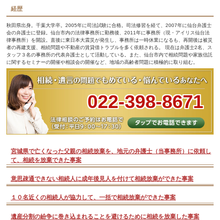
経歴
秋田県出身。千葉大学卒。2005年に司法試験に合格。司法修習を経て、2007年に仙台弁護士
会の弁護士に登録。仙台市内の法律事務所に勤務後、2011年に事務所（現・アイリス仙台法
律事務所）を開設。直後に東日本大震災が発生し、事務所は一時休業になるも、再開後は被災
者の再建支援、相続問題や不動産の賃貸借トラブルを多く依頼される。 現在は弁護士2名、ス
タッフ３名の事務所の代表弁護士として活動している。また、仙台市内で相続問題や家族信託
に関するセミナーの開催や相談会の開催など、地域の高齢者問題に積極的に取り組む。
022-398-8671
宮城県で亡くなった父親の相続放棄を、地元の弁護士（当事務所）に依頼し
て、相続を放棄できた事案
意思疎通できない相続人に成年後見人を付けて相続放棄ができた事案
１０名近くの相続人が協力して、一括で相続放棄ができた事案
遺産分割の紛争に巻き込まれることを避けるために相続を放棄した事案