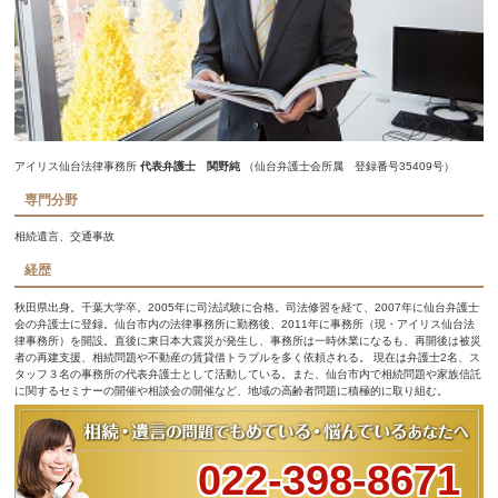
アイリス仙台法律事務所
代表弁護士 関野純
（仙台弁護士会所属 登録番号35409号）
専門分野
相続遺言、交通事故
経歴
秋田県出身。千葉大学卒。2005年に司法試験に合格。司法修習を経て、2007年に仙台弁護士
会の弁護士に登録。仙台市内の法律事務所に勤務後、2011年に事務所（現・アイリス仙台法
律事務所）を開設。直後に東日本大震災が発生し、事務所は一時休業になるも、再開後は被災
者の再建支援、相続問題や不動産の賃貸借トラブルを多く依頼される。 現在は弁護士2名、ス
タッフ３名の事務所の代表弁護士として活動している。また、仙台市内で相続問題や家族信託
に関するセミナーの開催や相談会の開催など、地域の高齢者問題に積極的に取り組む。
022-398-8671