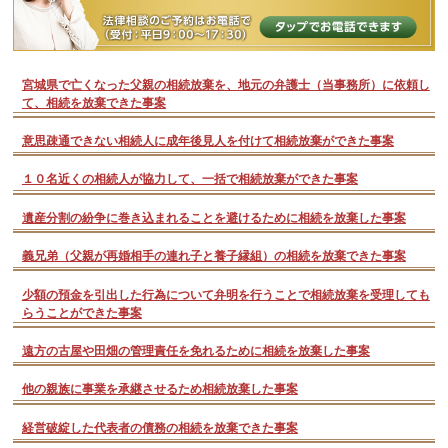
宮城県で亡くなった父親の相続放棄を、地元の弁護士（当事務所）に依頼し
て、相続を放棄できた事案
意思疎通できない相続人に成年後見人を付けて相続放棄ができた事案
１０名近くの相続人が協力して、一括で相続放棄ができた事案
遺産分割の紛争に巻き込まれることを避けるために相続を放棄した事案
義兄弟（父親が再婚相手の連れ子と養子縁組）の相続を放棄できた事案
少額の預金を引出した行為について弁明を行うことで相続放棄を受理しても
らうことができた事案
遠方の古屋や田畑の管理責任を免れるために相続を放棄した事案
他の親族に事業を承継させるため相続放棄した事案
経営破綻した代表者の債務の相続を放棄できた事案