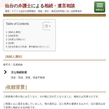
仙台
の
弁護士
による
相続・遺言相談
遺言の解釈を争うことで、遺留分侵害額を２倍以上に増額で
きた事案
運営：アイリス仙台法律事務所 相続・遺言・遺産分割問題に
強い
法律事務所
Table of Contents
[相続人属性]
[依頼背景］
[弁護士の関わり］
[結果]
[担当弁護士の所感、事件解決のポイント］
[相続人属性]
相手方：兄弟姉妹
主な相続財産
現金・預金、実家、収益不動産
依頼背景］
[
ご依頼者の母が先にお亡くなり、その後に父が亡くなりました。相続人は兄弟３人です。
ご両親ともに遺言を残していました。母の遺言は、父と長男を優遇するもので、父の遺言は全
て長男に相続させる内容です。