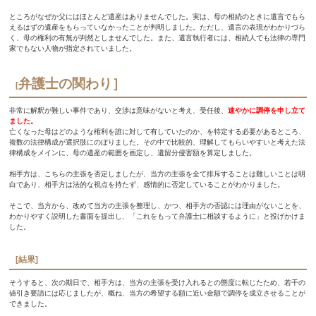
ところがなぜか父にはほとんど遺産はありませんでした。実は、母の相続のときに遺言でもら
えるはずの遺産をもらっていなかったことが判明しました。ただし、遺言の表現がわかりづら
く、母の権利の有無が判然としませんでした。また、遺言執行者には、相続人でも法律の専門
家でもない人物が指定されていました。
弁護士の関わり］
[
非常に解釈が難しい事件であり、交渉は意味がないと考え、受任後、
速やかに調停を申し立て
ました。
亡くなった母はどのような権利を誰に対して有していたのか、を特定する必要があるところ、
複数の法律構成が選択肢にのぼりました。その中で比較的、理解してもらいやすいと考えた法
律構成をメインに、母の遺産の範囲を画定し、遺留分侵害額を算定しました。
相手方は、こちらの主張を否定しましたが、当方の主張を全て排斥することは難しいことは明
白であり、相手方は法的な視点を持たず、感情的に否定していることがわかりました。
そこで、当方から、改めて当方の主張を整理し、かつ、相手方の否認には理由がないことを、
わかりやすく説明した書面を提出し、「これをもって弁護士に相談するように」と投げかけま
した。
[結果]
そうすると、次の期日で、相手方は、当方の主張を受け入れるとの態度に転じたため、若干の
値引き要請には応じましたが、概ね、当方の希望する額に近い金額で調停を成立させることが
できました。