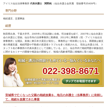
アイリス仙台法律事務所
代表弁護士 関野純
（仙台弁護士会所属 登録番号35409号）
専門分野
相続遺言、交通事故
経歴
秋田県出身。千葉大学卒。2005年に司法試験に合格。司法修習を経て、2007年に仙台弁護士
会の弁護士に登録。仙台市内の法律事務所に勤務後、2011年に事務所（現・アイリス仙台法
律事務所）を開設。直後に東日本大震災が発生し、事務所は一時休業になるも、再開後は被災
者の再建支援、相続問題や不動産の賃貸借トラブルを多く依頼される。 現在は弁護士2名、ス
タッフ３名の事務所の代表弁護士として活動している。また、仙台市内で相続問題や家族信託
に関するセミナーの開催や相談会の開催など、地域の高齢者問題に積極的に取り組む。
022-398-8671
宮城県で亡くなった父親の相続放棄を、地元の弁護士（当事務所）に依頼し
て、相続を放棄できた事案