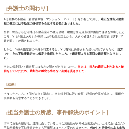
弁護士の関わり］
[
Aは複数の不動産（青空駐車場、マンション、アパート）を所有しており、
適正な遺留分侵害
額の算定には不動産の評価額を合意する必要がありました。
当初、弊所からは宅地は不動産業者の査定価格、建物は固定資産税評価額で評価を算出したと
ころ、Y（弁護士あり）が依頼した不動産鑑定士から、大きく値引きされた鑑定額（以下「Y
鑑定額」）が示されました。
しかし、Y側の鑑定書の中身を精査すると、Yに有利に操作された疑いが出てきたため、
当方
でも、別の不動産鑑定士に鑑定を依頼したところ、Y鑑定額よりも高額な鑑定額となりまし
た。
当方の鑑定額とY鑑定額には大きな開きがありましたら、
当方は、当方の鑑定に利があると確
信をしていたため、裁判所の鑑定も辞さない姿勢を貫きました。
[結果]
そうしたところ、Y側が大きく譲歩し、当方鑑定額に近い金額で評価の合意が成立し、遺留分
侵害額も合意することができました。
担当弁護士の所感、事件解決のポイント］
[
街中で更地の整形地、道路に面しているような流動性があり修正要素がない土地であればどの
不動産業者や不動産鑑定士でも評価額はほとんど変わりませんが、
何かしら特殊性のある土地