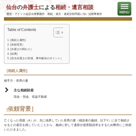
仙台
の
弁護士
による
相続・遺言相談
相手方が提出した不動産鑑定に対し、別の不動産鑑定を提出
して適正な不動産評価で合意した事案
運営：アイリス仙台法律事務所 相続・遺言・遺産分割問題に
強い
法律事務所
Table of Contents
[相続人属性]
[依頼背景］
[弁護士の関わり］
[結果]
[担当弁護士の所感、事件解決のポイント］
[相続人属性]
相手方：長男の妻
主な相続財産
現金・預金、収益不動産
依頼背景］
[
亡くなった母親（A）が、先に他界していた長男の妻（相談者の義姉、以下Y）に全て相続さ
せるとの遺言を残していたことから、義姉に対して遺留分侵害額請求をするため弊所にご依頼
いただきました。