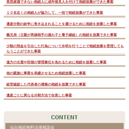
意思疎通できない相続人に成年後見人を付けて相続放棄ができた事案
１０名近くの相続人が協力して、一括で相続放棄ができた事案
遺産分割の紛争に巻き込まれることを避けるために相続を放棄した事案
義兄弟（父親が再婚相手の連れ子と養子縁組）の相続を放棄できた事案
少額の預金を引出した行為について弁明を行うことで相続放棄を受理しても
らうことができた事案
遠方の古屋や田畑の管理責任を免れるために相続を放棄した事案
他の親族に事業を承継させるため相続放棄した事案
経営破綻した代表者の債務の相続を放棄できた事案
遺産ごとに異なる分割方法で合意した事案
仙台相続無料法律相談会