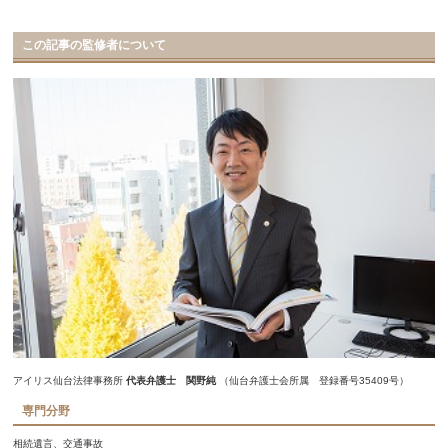
この記事の監修者について
アイリス仙台法律事務所
代表弁護士 関野純
（仙台弁護士会所属 登録番号35409号）
専門分野
相続遺言、交通事故