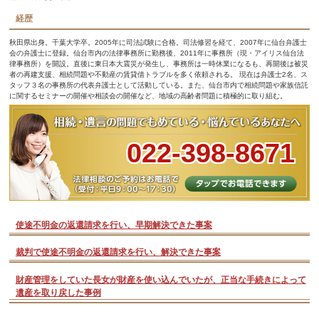
経歴
秋田県出身。千葉大学卒。2005年に司法試験に合格。司法修習を経て、2007年に仙台弁護士
会の弁護士に登録。仙台市内の法律事務所に勤務後、2011年に事務所（現・アイリス仙台法
律事務所）を開設。直後に東日本大震災が発生し、事務所は一時休業になるも、再開後は被災
者の再建支援、相続問題や不動産の賃貸借トラブルを多く依頼される。 現在は弁護士2名、ス
タッフ３名の事務所の代表弁護士として活動している。また、仙台市内で相続問題や家族信託
に関するセミナーの開催や相談会の開催など、地域の高齢者問題に積極的に取り組む。
022-398-8671
使途不明金の返還請求を行い、早期解決できた事案
裁判で使途不明金の返還請求を行い、解決できた事案
財産管理をしていた長女が財産を使い込んでいたが、正当な手続きによって
遺産を取り戻した事例