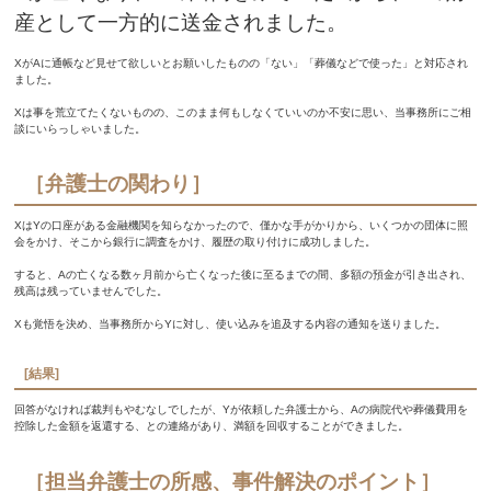
産として一方的に送金されました。
XがAに通帳など見せて欲しいとお願いしたものの「ない」「葬儀などで使った」と対応され
ました。
Xは事を荒立てたくないものの、このまま何もしなくていいのか不安に思い、当事務所にご相
談にいらっしゃいました。
［弁護士の関わり］
XはYの口座がある金融機関を知らなかったので、僅かな手がかりから、いくつかの団体に照
会をかけ、そこから銀行に調査をかけ、履歴の取り付けに成功しました。
すると、Aの亡くなる数ヶ月前から亡くなった後に至るまでの間、多額の預金が引き出され、
残高は残っていませんでした。
Xも覚悟を決め、当事務所からYに対し、使い込みを追及する内容の通知を送りました。
[結果]
回答がなければ裁判もやむなしでしたが、Yが依頼した弁護士から、Aの病院代や葬儀費用を
控除した金額を返還する、との連絡があり、満額を回収することができました。
［担当弁護士の所感、事件解決のポイント］