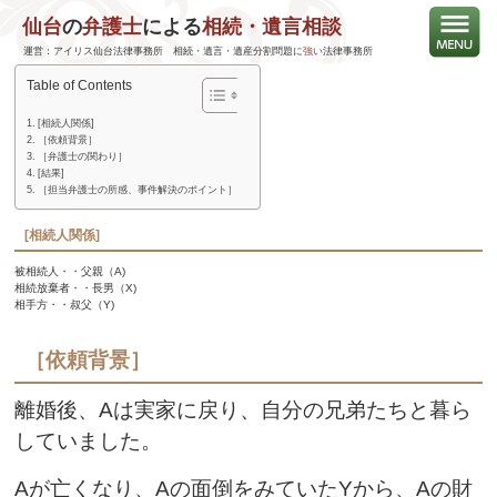
仙台
の
弁護士
による
相続・遺言相談
使途不明金の返還請求を行い、早期解決できた事案
運営：アイリス仙台法律事務所 相続・遺言・遺産分割問題に
強い
法律事務所
Table of Contents
[相続人関係]
［依頼背景］
［弁護士の関わり］
[結果]
［担当弁護士の所感、事件解決のポイント］
[相続人関係]
被相続人・・父親（A)
相続放棄者・・長男（X)
相手方・・叔父（Y)
［依頼背景］
離婚後、Aは実家に戻り、自分の兄弟たちと暮ら
していました。
Aが亡くなり、Aの面倒をみていたYから、Aの財