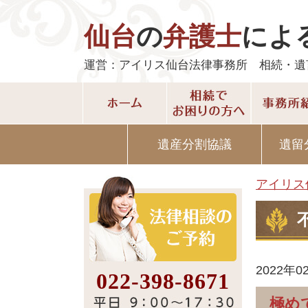
仙台
の
弁護士
によ
運営：アイリス仙台法律事務所 相続・遺
遺産分割協議
遺留
アイリス
2022年0
022-398-8671
極め