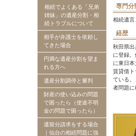
専門分
相続でよくある「兄弟
姉妹」の遺産分割・相
相続遺言
続トラブルについて
経歴
相手が弁護士を依頼し
てきた場合
秋田県出
に登録。
円満な遺産分割を望ま
に東日本
れる方へ
賃貸借ト
ている。
遺産分割調停と審判
者問題に
財産の使い込みの問題
で困ったら（使途不明
金の問題で困ったら）
遺留分請求をする場合
｜仙台の相続問題に強