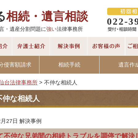
る
相続・遺言相談
022-3
言・遺産分割問題に
強い
法律事務所
分侵害額請求
相続手続
遺言作
仙台法律事務所
>
不仲な相続人
不仲な相続人
2月27日
解決事例
て不仲な兄弟間の相続トラブルを調停で解決