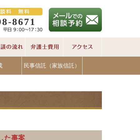
98-8671
成
民事信託（家族信託）
した事案