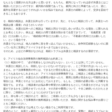
なんとなく躊躇される方は多いと思います。もちろん、裁判になっていれば必ず弁護士にはご
相談いただきたいのですが、裁判前の段階であっても、裁判に向けた準備であったり、逆に、
裁判を回避するにはどうすればいいかお悩みであれば、弁護士の経験によって、交渉を妥結で
きることもあります。
Ｑ．相続の相談は、弁護士以外も行っていますが、先に、そちらに相談に行って、弁護士への
相談は後（最後）のほうがいいのか
基本的に、弁護士以外へのご相談は「相続人同士での話し合いが済んでいる場合」に限られる
とお考えください。例えば、相続人の間で遺産分割が全て合意できていて、「名義変更（登
記）だけお願いしたい」「相続税の申告だけお願いしたい」「不動産の売却だけお願いした
い」という場合です。
弁護士でなければ、他人の紛争に首を突っ込んではいけませんし、紛争対応経験もないのに困
っている方に安易なアドバイスをするべきではありません。
そのため、よほどの事情がなければ、相続トラブルは弁護士に相談するのが適切です。
Ｑ．アイリス仙台法律事務所の無料相談のお約束ごと
《１》相談の中で、「必ず依頼をしなければならない」ということは決してございません。
「弁護士に相談したら、依頼しないといけないのではないか。」とご不安の方はいらっしゃい
ません、か？法律事務所の中には、できるだけ受任を取るように、積極的に依頼を働きかける
ところもあるかもしれませんが、アイリス仙台法律事務所では、ご相談とご依頼は別物と考え
ておりませんので、弁護士介入の必要性が低かったり、費用と効果が見合わない可能性がある
場合には、率直にそのようにお伝えしておりますし、もしも、ご依頼の必要が高いと判断する
場合でも、まずは、ご相談者のお悩み事や希望される解決をもとにして弁護士がどのような支
援ができるかをご説明させていただき、その方針や費用について、十分ご納得いただけたとき
に限り、ご依頼をいただくように心がけております。
また、持ち帰ってご検討の上で、後日に、ご依頼いただく方も少なくありません。
そのため、安心して当事務所の無料相談をご利用いただき、相続に関するお悩み事やお困りご
とをご相談ください。
《２》調停や裁判までは考えていない場合でもご利用可能です。
前述のように、弁護士＝裁判というイメージが強いと思いますが、実際に、相続トラブルにお