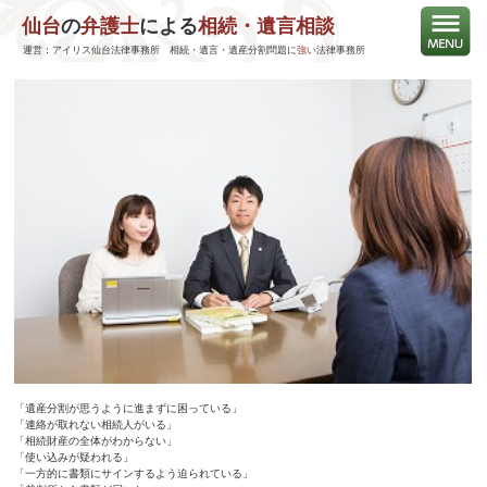
仙台
の
弁護士
による
相続・遺言相談
仙台相続無料法律相談会
運営：アイリス仙台法律事務所 相続・遺言・遺産分割問題に
強い
法律事務所
「遺産分割が思うように進まずに困っている」
「連絡が取れない相続人がいる」
「相続財産の全体がわからない」
「使い込みが疑われる」
「一方的に書類にサインするよう迫られている」