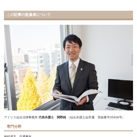
この記事の監修者について
アイリス仙台法律事務所
代表弁護士 関野純
（仙台弁護士会所属 登録番号35409号）
専門分野
相続遺言、交通事故