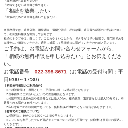
「裁判所から書類が届いた」
「納得できない遺言書が出てきた」
「相続を放棄したい」
「家族のために遺言書を書いておきたい」
当事務所では、遺産分割、相続調査、遺留分請求、相続放棄、遺言書作成等のご相談につい
て、初回無料相談を実施しております。
相続のトラブルは、難しくて、こじれやすいことから、できるだけ早い段階で、専門家である
弁護士にご相談をいただき、適切に対応して早期解決に繋げていただければと思います。
ご予約は、お電話かお問い合わせフォームから、
「相続の無料相談を申し込みたい」とお伝えくださ
い。
お電話番号：
022-398-8671
（お電話の受付時間：平
日9:00～17:30）
【初回無料相談のご利用条件】
□ご相談時間は、原則として、平日の10時～17時の間となります。
□当事務所にご来所いただいての面談相談となります。
□相談時間は遺産分割や遺留分などは最大60分、相続放棄、遺言書などは最大30分です。※
延長される場合は有料となります。
□広い意味での相続問題であっても、無料相談の対象外となる場合があります（※）。
【有料でのご相談について】
□相談料は、30分ごと5,500～16,500円となります。
□ＺＯＯＭを利用したテレビ電話やメールでのご相談も可能です（相談料は事前にお振込い
ただきます）。