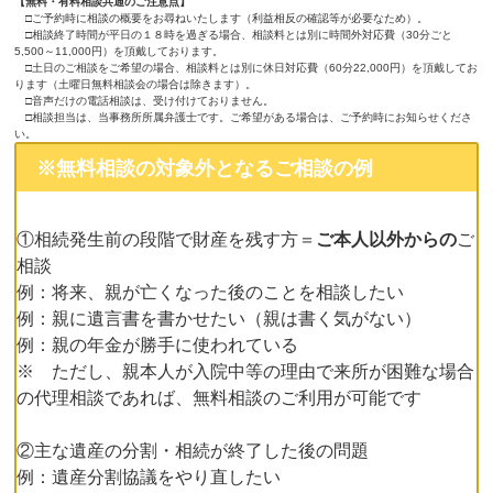
【無料・有料相談共通のご注意点】
□ご予約時に相談の概要をお尋ねいたします（利益相反の確認等が必要なため）。
□相談終了時間が平日の１８時を過ぎる場合、相談料とは別に時間外対応費（30分ごと
5,500～11,000円）を頂戴しております。
□土日のご相談をご希望の場合、相談料とは別に休日対応費（60分22,000円）を頂戴してお
ります（土曜日無料相談会の場合は除きます）。
□音声だけの電話相談は、受け付けておりません。
□相談担当は、当事務所所属弁護士です。ご希望がある場合は、ご予約時にお知らせくださ
い。
※無料相談の対象外となるご相談の例
①相続発生前の段階で財産を残す方＝
ご本人以外からの
ご
相談
例：将来、親が亡くなった後のことを相談したい
例：親に遺言書を書かせたい（親は書く気がない）
例：親の年金が勝手に使われている
※ ただし、親本人が入院中等の理由で来所が困難な場合
の代理相談であれば、無料相談のご利用が可能です
②主な遺産の分割・相続が終了した後の問題
例：遺産分割協議をやり直したい