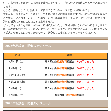
いて、裁判所を利用せずに（調停や裁判に至らずに）、話し合いで解決に至るケースは多数あ
ります。
むしろ、割合としては、話し合いで解決できているケースのほうが多いのです。
意外かもしれませんが、弁護士も、できれば調停や裁判を利用せずに話し合いで解決できるこ
とが望ましいと考えています。やはり、家族・親族が相手ですので、できるだけ、穏便（円
満）に解決できるにこしたことはありません。
どうしても不合理な主張に固執される相続人がいたり、連絡が取れない方がいるような場合に
は、裁判所も利用せずるをえないケースもございますが、弁護士の介入により、相続トラブル
を拡大させることはいたしませんので、安心してご相談にいらっしゃってください。
2026年相談会 開催スケジュール
月日
時間
1月17日（土）
第１回仙台
相続無料
相談会
※
終了しました
2月14日（土）
第２回仙台
相続無料
相談会
※
終了しました
３月14日（土）
第３回仙台
相続無料
相談会
※
終了しました
４月11日（土）
第４回仙台
相続無料
相談会
※
終了しました
5月16日（土）
第５回仙台
相続無料
相談会
※
終了しました
6月20日（土）
第６回仙台
相続無料
相談会
2025年相談会 開催スケジュール