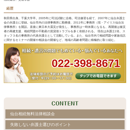
経歴
秋田県出身。千葉大学卒。2005年に司法試験に合格。司法修習を経て、2007年に仙台弁護士
会の弁護士に登録。仙台市内の法律事務所に勤務後、2011年に事務所（現・アイリス仙台法
律事務所）を開設。直後に東日本大震災が発生し、事務所は一時休業になるも、再開後は被災
者の再建支援、相続問題や不動産の賃貸借トラブルを多く依頼される。 現在は弁護士2名、ス
タッフ３名の事務所の代表弁護士として活動している。また、仙台市内で相続問題や家族信託
に関するセミナーの開催や相談会の開催など、地域の高齢者問題に積極的に取り組む。
022-398-8671
仙台相続無料法律相談会
失敗しない弁護士選びのポイント