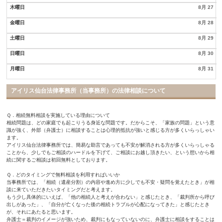
木曜日
8月 27
金曜日
8月 28
土曜日
8月 29
日曜日
8月 30
月曜日
8月 31
アイリス仙台法律事務所（当事務所）の法律相談について
Ｑ．相続無料相談を実施している理由について
相続問題は、どの家庭でも起こりうる身近な問題です。だからこそ、「家族の問題」という意
識が強く、外部（弁護士）に相談することは心理的抵抗が強いと感じる方が多くいらっしゃい
ます。
アイリス仙台法律事務所では、簡易な助言であっても不安が解消される方が多くいらっしゃる
ことから、少しでもご相談のハードルを下げて、ご相談にお越し頂きたい、という想いから相
続に関するご相談は初回無料としております。
Ｑ．どのタイミングで無料相談を利用すればいいか
当事務所では、「相続（遺産分割）の内容や進め方に少しでも不安・疑問を覚えたとき」が相
談に来ていただきたいタイミングだと考えます。
もう少し具体的にいえば、「他の相続人と考えが合わない」と感じたとき、「裁判所から呼び
出しがあった」、「自分が亡くなった後の相続トラブルが心配になってきた」と感じたとき
が、それにあたると思います。
弁護士＝裁判のイメージが強いため、裁判にもなっていないのに、弁護士に相談をすることは