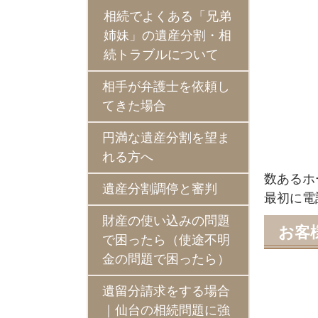
相続でよくある「兄弟
姉妹」の遺産分割・相
続トラブルについて
相手が弁護士を依頼し
てきた場合
円満な遺産分割を望ま
れる方へ
数あるホ
遺産分割調停と審判
最初に電
財産の使い込みの問題
お客
で困ったら（使途不明
金の問題で困ったら）
遺留分請求をする場合
｜仙台の相続問題に強