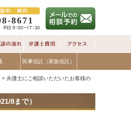
98-8671
成
民事信託（家族信託）
声
>
弁護士にご相談いただいたお客様の
1/8まで）