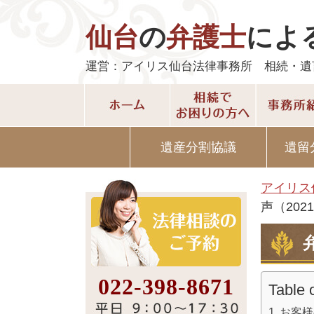
仙台
の
弁護士
によ
運営：アイリス仙台法律事務所 相続・遺
遺産分割協議
遺留
アイリス
声（202
022-398-8671
Table 
お客様