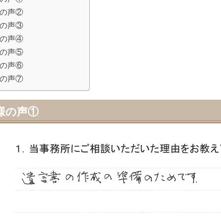
の声②
の声③
の声④
の声⑤
の声⑥
の声⑦
様の声①