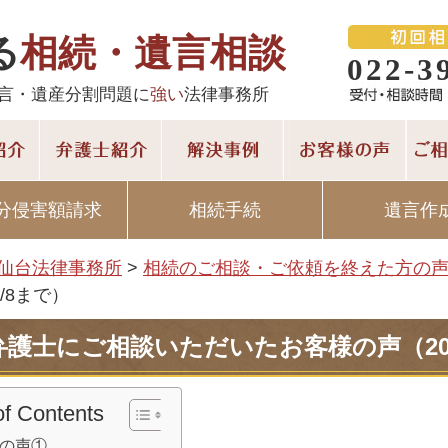
る
相続・遺言相談
022-3
言・遺産分割問題に
強い
法律事務所
分侵害額請求
相続手続
遺言作
仙台法律事務所
>
相続のご相談・ご依頼を終えた方の
1/8まで）
弁護士にご相談いただいたお客様の声（202
of Contents
の声①