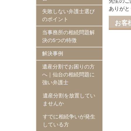
先生のご
ありがと
失敗しない弁護士選び
のポイント
お客
当事務所の相続問題解
決の5つの特徴
解決事例
遺産分割でお困りの方
へ｜仙台の相続問題に
強い弁護士
遺産分割を放置してい
ませんか
すでに相続争いが発生
している方