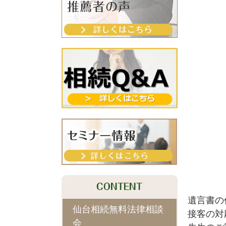
遺言書の
仙台相続無料法律相談
接客の対
会