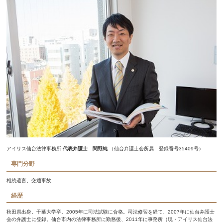
アイリス仙台法律事務所
代表弁護士 関野純
（仙台弁護士会所属 登録番号35409号）
専門分野
相続遺言、交通事故
経歴
秋田県出身。千葉大学卒。2005年に司法試験に合格。司法修習を経て、2007年に仙台弁護士
会の弁護士に登録。仙台市内の法律事務所に勤務後、2011年に事務所（現・アイリス仙台法