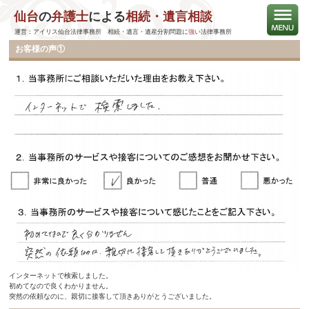
仙台
の
弁護士
による
相続・遺言相談
お客様の声（2019年6月まで）
運営：アイリス仙台法律事務所 相続・遺言・遺産分割問題に
強い
法律事務所
お客様の声①
インターネットで検索しました。
初めてなので良くわかりません。
突然の依頼なのに、親切に接客して頂きありがとうございました。