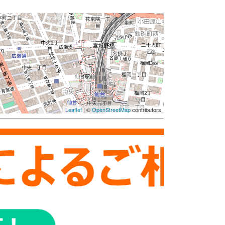
Leaflet
| ©
OpenStreetMap
contributors