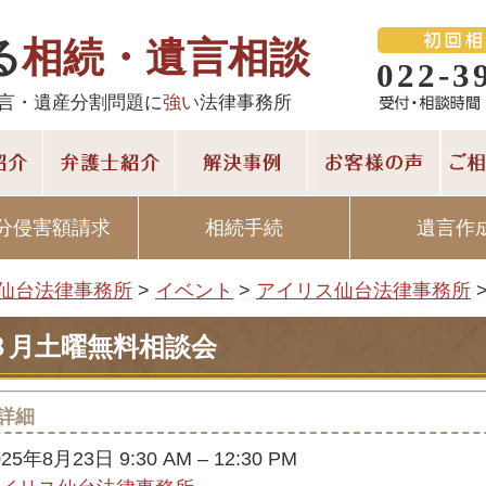
る
相続・遺言相談
022-3
言・遺産分割問題に
強い
法律事務所
分侵害額請求
相続手続
遺言作
仙台法律事務所
>
イベント
>
アイリス仙台法律事務所
８月土曜無料相談会
詳細
025年8月23日 9:30 AM
–
12:30 PM