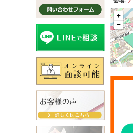
会場:
ア
+
−