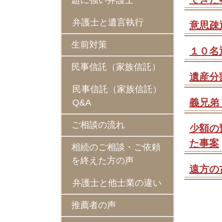
題に強い弁護士
弁護士と遺言執行
意思疎
生前対策
１０名
民事信託（家族信託）
遺産分
民事信託（家族信託）
義兄弟
Q&A
ご相談の流れ
少額の
た事案
相続のご相談・ご依頼
を終えた方の声
遠方の
弁護士と他士業の違い
推薦者の声