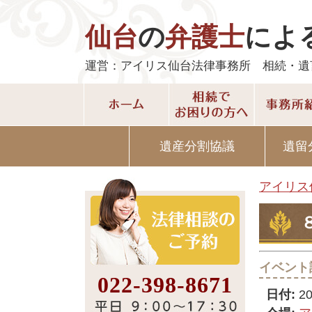
仙台
の
弁護士
によ
運営：アイリス仙台法律事務所 相続・遺
遺産分割協議
遺留
アイリス
イベント
022-398-8671
日付:
2