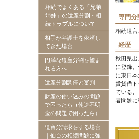
相続でよくある「兄弟
姉妹」の遺産分割・相
専門分
続トラブルについて
相続遺言
相手が弁護士を依頼し
経歴
てきた場合
秋田県出
円満な遺産分割を望ま
に登録。
れる方へ
に東日本
遺産分割調停と審判
賃貸借ト
ている。
財産の使い込みの問題
者問題に
で困ったら（使途不明
金の問題で困ったら）
遺留分請求をする場合
｜仙台の相続問題に強